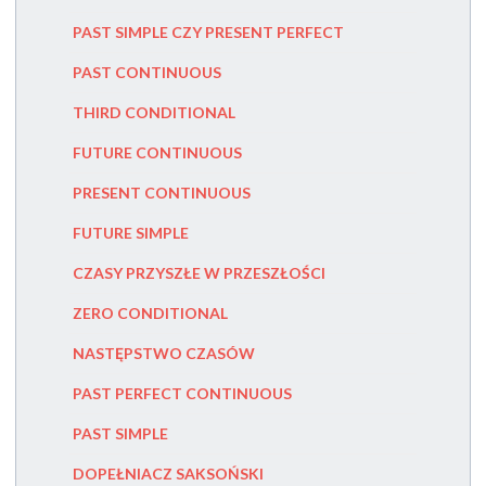
PAST SIMPLE CZY PRESENT PERFECT
HOW TO
PAST CONTINUOUS
SENTEN
THIRD CONDITIONAL
DANGLIN
FUTURE CONTINUOUS
MISPLAC
PRESENT CONTINUOUS
POSSES
FUTURE SIMPLE
PRONOU
CZASY PRZYSZŁE W PRZESZŁOŚCI
INDEFIN
ZERO CONDITIONAL
PRONOUN
NASTĘPSTWO CZASÓW
PRONOU
PAST PERFECT CONTINUOUS
THE SUB
PAST SIMPLE
COMPAR
DOPEŁNIACZ SAKSOŃSKI
NEGATI