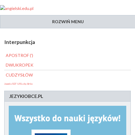
ROZWIŃ MENU
Interpunkcja
APOSTROF (')
DWUKROPEK
CUDZYSŁÓW
Joomla SEF URLs by Artio
JEZYKIOBCE.PL