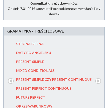
Komunikat dla użytkowników:
Od dnia 7.01.2019 zaprzestaliśmy codziennego wysyłania listy
słówek.
GRAMATYKA - TREŚCI LOSOWE
STRONA BIERNA
MUST CZ
DATY PO ANGIELSKU
SECOND
PRESENT SIMPLE
PRZYIMK
MIXED CONDITIONALS
PRZYIMK
PRESENT SIMPLE CZY PRESENT CONTINUOUS
FIRST C
PRESENT PERFECT CONTINUOUS
FUTURE
FUTURE PERFECT
PRESENT
OKRES WARUNKOWY
PAST PE